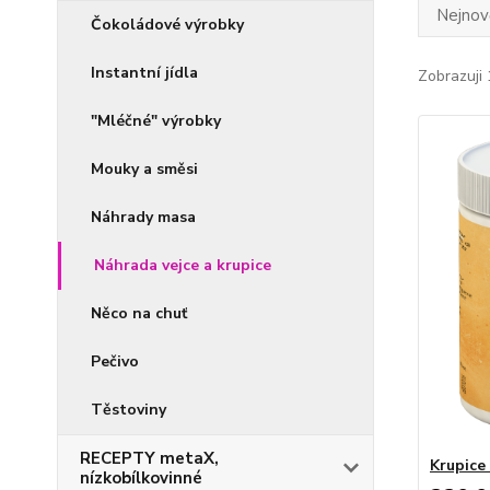
Nejnově
Čokoládové výrobky
Instantní jídla
Zobrazuji 
"Mléčné" výrobky
Mouky a směsi
Náhrady masa
Náhrada vejce a krupice
Něco na chuť
Pečivo
Těstoviny
RECEPTY metaX,
Krupice
nízkobílkovinné