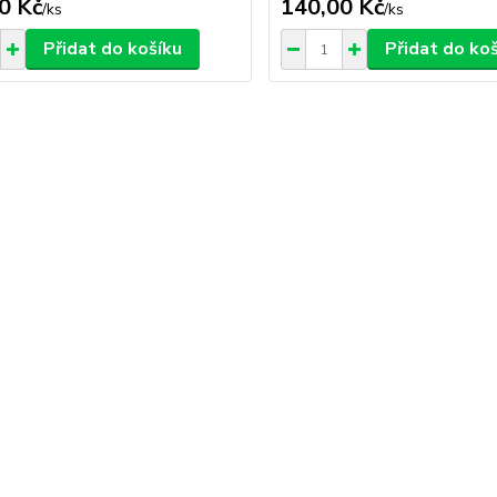
0 Kč
140,00 Kč
/
ks
/
ks
Přidat do košíku
Přidat do ko