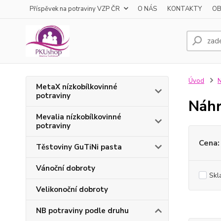
Příspěvek na potraviny VZP ČR
O NÁS
KONTAKTY
OB
Úvod
N
MetaX nízkobílkovinné
potraviny
Náhr
Mevalia nízkobílkovinné
potraviny
Cena:
Těstoviny GuTiNi pasta
Vánoční dobroty
Skl
Velikonoční dobroty
NB potraviny podle druhu