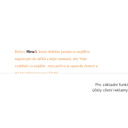
Pečivo
Meta
X
, které obdržíte prosím co nejdříve
naporcujte do sáčků a dejte zamrazit, aby Vám
vydrželo co nejdéle - toto pečivo je opravdu čerstvé a
má trvanlivost pouze 14 dní.
Pro základní funk
účely cílení reklam
Katalog internetových obchodů