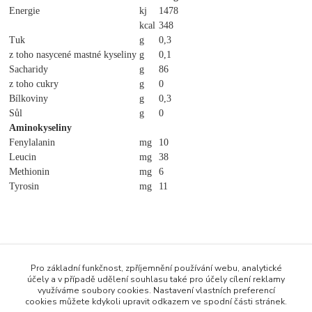
Energie
kj
1478
kcal
348
Tuk
g
0,3
z toho nasycené mastné kyseliny
g
0,1
Sacharidy
g
86
z toho cukry
g
0
Bílkoviny
g
0,3
Sůl
g
0
Aminokyseliny
Fenylalanin
mg
10
Leucin
mg
38
Methionin
mg
6
Tyrosin
mg
11
Zboží zařazeno v kategoriích
Pro základní funkčnost, zpříjemnění používání webu, analytické
účely a v případě udělení souhlasu také pro účely cílení reklamy
MetaX nízkobílkovinné potraviny
využíváme soubory cookies. Nastavení vlastních preferencí
cookies můžete kdykoli upravit odkazem ve spodní části stránek.
Krupice a náhrada vejce