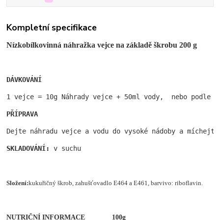
Kompletní specifikace
Nízkobílkovinná náhražka vejce na základě škrobu 200 g
DÁVKOVÁNÍ
1 vejce = 10g Náhrady vejce + 50ml vody,  nebo podle n
PŘÍPRAVA
Dejte náhradu vejce a vodu do vysoké nádoby a míchejte
SKLADOVÁNÍ: 
v suchu
Složení:
kukuřičný škrob, zahušťovadlo E464 a E461, barvivo: riboflavin.
NUTRIČNÍ INFORMACE
100g