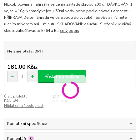
Nízkobílkovinná náhražka vejce na základě škrobu 200 g DÁVKOVÁNÍ 1
vejce = 10g Náhrady vejce + 50ml vody, nebo podle návodu v receptu.
PŘÍPRAVA Dejte náhradu vejce a vodu do vysoké nádoby a míchejte
ručním mixerem asi 1 minutu. SKLADOVÁNÍ: v suchu Složení:kukuřičný
škrob, zahušťovadlo E464 a E...
celý popis
Nejsme plátci DPH
181,00 Kč
/
ks
Přidat do košíku
Číslo produktu:
013
EAN kód:
3-03010
Hlídat cenu / dostupnost
Kompletní specifikace
Komentáře
0