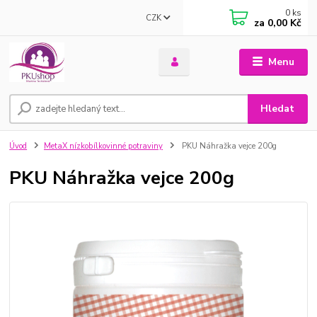
0
ks
CZK
za
0,00 Kč
Menu
Hledat
Úvod
MetaX nízkobílkovinné potraviny
PKU Náhražka vejce 200g
PKU Náhražka vejce 200g