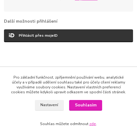
Další možnosti přihlášení
Přihlásit přes mojeID
Katalog internetových obchodů
Pro základní funkčnost, zpříjemnění používání webu, analytické
Vytvořeno na
Eshop-rychle.cz
účely a v případě udělení souhlasu také pro účely cílení reklamy
využíváme soubory cookies. Nastavení vlastních preferencí
cookies můžete kdykoli upravit odkazem ve spodní části stránek.
Souhlasím
Nastavení
Souhlas můžete odmítnout
zde
.