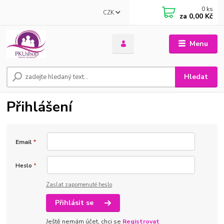
0
ks
CZK
za
0,00 Kč
Menu
Hledat
Přihlášení
Email
*
Heslo
*
Zaslat zapomenuté heslo
Přihlásit se
Ještě nemám účet, chci se
Registrovat