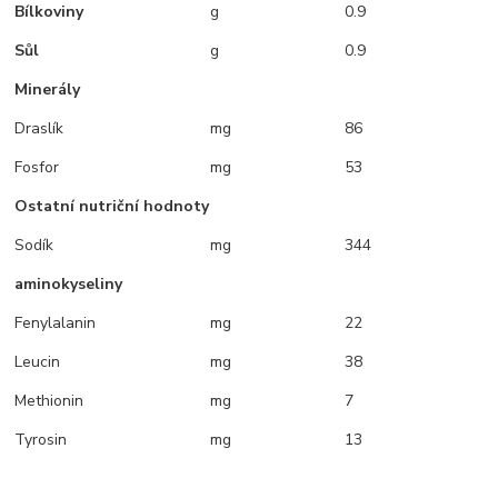
Bílkoviny
g
0.9
Sůl
g
0.9
Minerály
Draslík
mg
86
Fosfor
mg
53
Ostatní nutriční hodnoty
Sodík
mg
344
aminokyseliny
Fenylalanin
mg
22
Leucin
mg
38
Methionin
mg
7
Tyrosin
mg
13