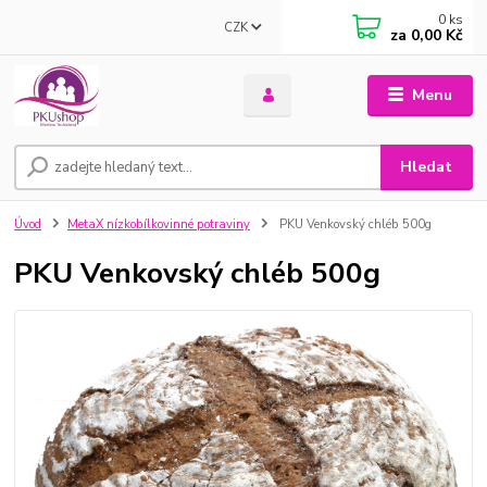
0
ks
CZK
za
0,00 Kč
Menu
Hledat
Úvod
MetaX nízkobílkovinné potraviny
PKU Venkovský chléb 500g
PKU Venkovský chléb 500g