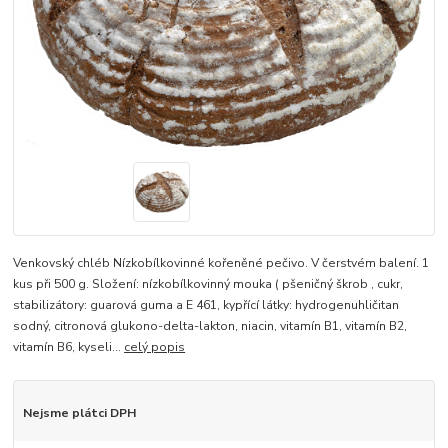
Venkovský chléb Nízkobílkovinné kořeněné pečivo. V čerstvém balení. 1
kus při 500 g. Složení: nízkobílkovinný mouka ( pšeničný škrob , cukr,
stabilizátory: guarová guma a E 461, kypřící látky: hydrogenuhličitan
sodný, citronová glukono-delta-lakton, niacin, vitamín B1, vitamín B2,
vitamín B6, kyseli...
celý popis
Nejsme plátci DPH