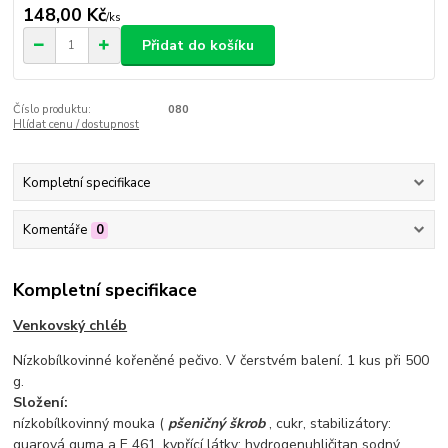
148,00 Kč
/
ks
Přidat do košíku
Číslo produktu:
080
Hlídat cenu / dostupnost
Kompletní specifikace
Komentáře
0
Kompletní specifikace
Venkovský chléb
Nízkobílkovinné kořeněné pečivo. V čerstvém balení. 1 kus při 500
g.
Složení:
nízkobílkovinný mouka (
pšeničný škrob
, cukr, stabilizátory:
guarová guma a E 461, kypřící látky: hydrogenuhličitan sodný,