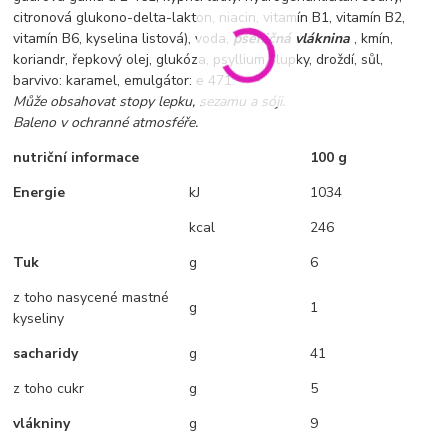
citronová glukono-delta-lakton, niacin, vitamín B1, vitamín B2,
vitamín B6, kyselina listová), voda,
pšeničná vláknina
, kmín,
koriandr, řepkový olej, glukóza, psyllium slupky, droždí, sůl,
barvivo: karamel, emulgátor: e 471.
Může obsahovat stopy lepku, sezamu a sóji.
Baleno v ochranné atmosféře.
nutriční informace
100 g
Energie
kJ
1034
kcal
246
Tuk
g
6
z toho nasycené mastné
g
1
kyseliny
sacharidy
g
41
z toho cukr
g
5
vlákniny
g
9