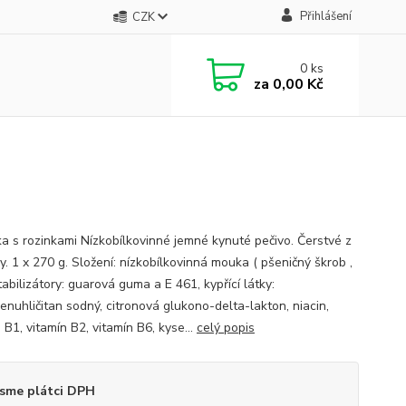
Přihlášení
CZK
0
ks
za
0,00 Kč
a s rozinkami Nízkobílkovinné jemné kynuté pečivo. Čerstvé z
. 1 x 270 g. Složení: nízkobílkovinná mouka ( pšeničný škrob ,
tabilizátory: guarová guma a E 461, kypřící látky:
enuhličitan sodný, citronová glukono-delta-lakton, niacin,
 B1, vitamín B2, vitamín B6, kyse...
celý popis
sme plátci DPH