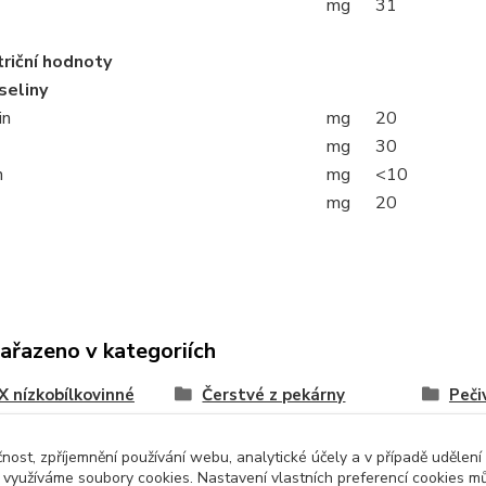
mg
31
triční hodnoty
seliny
in
mg
20
mg
30
n
mg
<10
mg
20
zařazeno v kategoriích
 nízkobílkovinné
Čerstvé z pekárny
Peči
viny
čnost, zpříjemnění používání webu, analytické účely a v případě udělení
y využíváme soubory cookies. Nastavení vlastních preferencí cookies mů