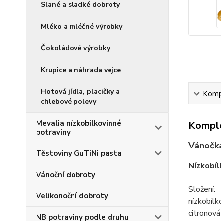
Slané a sladké dobroty
Mléko a mléčné výrobky
Čokoládové výrobky
Krupice a náhrada vejce
Hotová jídla, placičky a
Kompl
chlebové polevy
Mevalia nízkobílkovinné
Komple
potraviny
Vánočka
Těstoviny GuTiNi pasta
Nízkobíl
Vánoční dobroty
Složení:
Velikonoční dobroty
nízkobílk
citronová
NB potraviny podle druhu