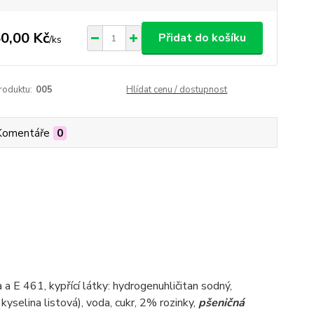
0,00 Kč
Přidat do košíku
/
ks
roduktu:
005
Hlídat cenu / dostupnost
Komentáře
0
a a E 461, kypřící látky: hydrogenuhličitan sodný,
kyselina listová), voda, cukr, 2% rozinky,
pšeničná