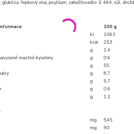
, glukóza, řepkový olej, psyllium, zahušťovadlo: E 464, sůl, drož
 informace
100 g
kJ
1063
kcal
253
g
2.4
 nasycené mastné kyseliny
g
0.6
g
55
cukry
g
8.7
g
5.7
y
g
0.6
g
1.2
y
mg
545
mg
90