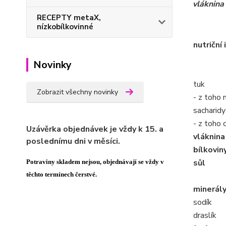
vláknina
RECEPTY metaX,
nízkobílkovinné
nutriční
Novinky
tuk
Zobrazit všechny novinky
- z toho
sacharidy
- z toho 
Uzávěrka objednávek je vždy k 15. a
vláknina
poslednímu dni v měsíci.
bílkovin
sůl
Potraviny skladem nejsou, objednávají se vždy v
těchto termínech čerstvé.
minerál
sodík
draslík