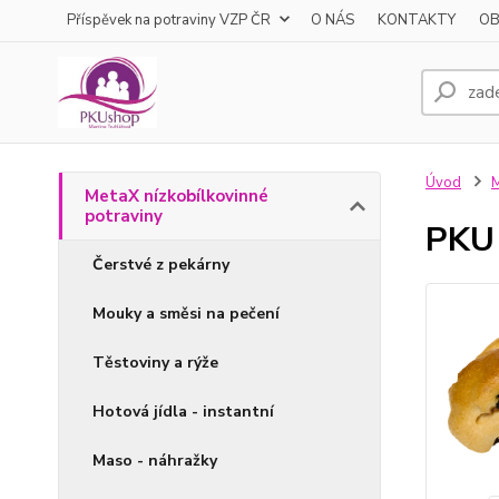
Příspěvek na potraviny VZP ČR
O NÁS
KONTAKTY
OB
Úvod
M
MetaX nízkobílkovinné
potraviny
PKU 
Čerstvé z pekárny
Mouky a směsi na pečení
Těstoviny a rýže
Hotová jídla - instantní
Maso - náhražky