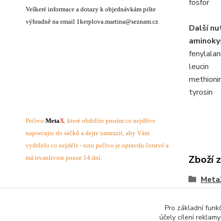
fosfor
Veškeré informace a dotazy k objednávkám pište
výhradně na email 1kerplova.martina@seznam.cz
Další nu
aminoky
fenylalan
leucin
methioni
tyrosin
Pečivo
Meta
X
, které obdržíte prosím co nejdříve
naporcujte do sáčků a dejte zamrazit, aby Vám
vydrželo co nejdéle - toto pečivo je opravdu čerstvé a
Zboží 
má trvanlivost pouze 14 dní.
MetaX
potra
Pro základní funk
účely cílení reklam