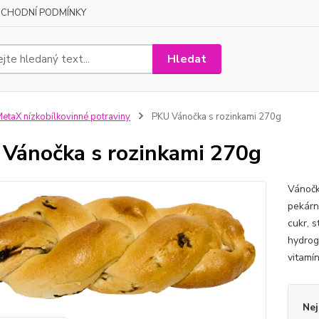
CHODNÍ PODMÍNKY
Hledat
etaX nízkobílkovinné potraviny
PKU Vánočka s rozinkami 270g
Vánočka s rozinkami 270g
Vánočk
pekárny
cukr, s
hydrog
vitamín
Nej