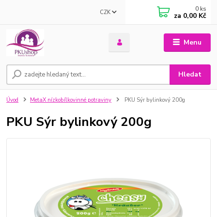
0
ks
CZK
za
0,00 Kč
Menu
Hledat
Úvod
MetaX nízkobílkovinné potraviny
PKU Sýr bylinkový 200g
PKU Sýr bylinkový 200g