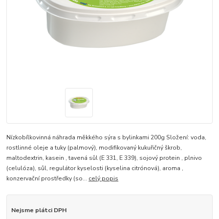
Nízkobílkovinná náhrada měkkého sýra s bylinkami 200g Složení: voda,
rostlinné oleje a tuky (palmový), modifikovaný kukuřičný škrob,
maltodextrin, kasein , tavená sůl (E 331, E 339), sojový protein , plnivo
(celulóza), sůl, regulátor kyselosti (kyselina citrónová), aroma ,
konzervační prostředky (so...
celý popis
Nejsme plátci DPH