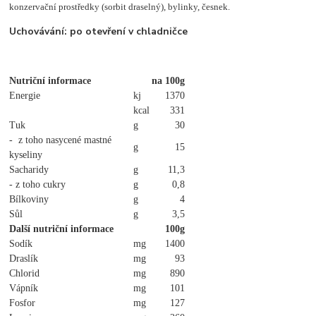
konzervační prostředky (sorbit draselný), bylinky, česnek.
Uchovávání: po otevření v chladničce
Nutriční informace
na 100g
Energie
kj
1370
kcal
331
Tuk
g
30
- z toho nasycené mastné
g
15
kyseliny
Sacharidy
g
11,3
- z toho cukry
g
0,8
Bílkoviny
g
4
Sůl
g
3,5
Další nutriční informace
100g
Sodík
mg
1400
Draslík
mg
93
Chlorid
mg
890
Vápník
mg
101
Fosfor
mg
127