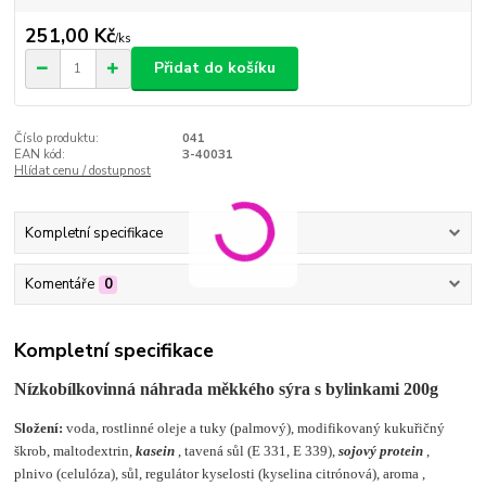
251,00 Kč
/
ks
Přidat do košíku
Číslo produktu:
041
EAN kód:
3-40031
Hlídat cenu / dostupnost
Kompletní specifikace
Komentáře
0
Kompletní specifikace
Nízkobílkovinná náhrada měkkého sýra s bylinkami 200g
Složení:
voda, rostlinné oleje a tuky (palmový), modifikovaný kukuřičný
škrob, maltodextrin,
kasein
, tavená sůl (E 331, E 339),
sojový protein
,
plnivo (celulóza), sůl, regulátor kyselosti (kyselina citrónová), aroma ,