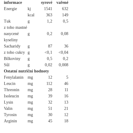
informace
syrové
vařené
Energie
kj
1541
632
kcal
363
149
Tuk
g
1,2
0,5
z toho mastné
nasycené
g
0,2
0,08
kyseliny
Sacharidy
g
87
36
z toho cukry
g
<0,1
<0,04
Bílkoviny
g
0,5
0,2
Sůl
g
0,02
0,008
Ostatní nutriční hodnoty
Fenylalanin
mg
12
5
Leucin
mg
112
46
Threonin
mg
28
11
Isoleucin
mg
39
16
Lysin
mg
32
13
Valin
mg
51
21
Tyrosin
mg
30
12
Arginin
mg
45
18