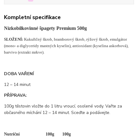
Kompletní specifikace
Nízkobílkovinné špagety Premium 500g
SLOŽENÍ:
Kukuřičný škrob, bramborový škrob, rýžový škrob, emulgátor
(mono- a diglyceridy mastných kyselin), antioxidant (kyselina askorbová),
barvivo (extrakt mrkve).
DOBA VAŘENÍ
12 – 14 minut
PŘÍPRAVA:
100g těstovin vložte do 1 litru vroucí, osolené vody. Vařte za
občasného míchání 12 – 14 minut. Sceďte a podávejte.
Nutriční
100g
100g