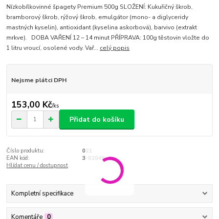
Nízkobílkovinné špagety Premium 500g SLOŽENÍ: Kukuřičný škrob,
bramborový škrob, rýžový škrob, emulgátor (mono- a diglyceridy
mastných kyselin), antioxidant (kyselina askorbová), barvivo (extrakt
mrkve). DOBA VAŘENÍ 12 – 14 minut PŘÍPRAVA: 100g těstovin vložte do
1 litru vroucí, osolené vody. Vař...
celý popis
Nejsme plátci DPH
153,00 Kč
/
ks
Přidat do košíku
Číslo produktu:
021
EAN kód:
3-02045
Hlídat cenu / dostupnost
Kompletní specifikace
Komentáře
0