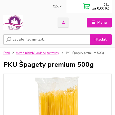
0
ks
CZK
za
0,00 Kč
Menu
Hledat
Úvod
MetaX nízkobílkovinné potraviny
PKU Špagety premium 500g
PKU Špagety premium 500g