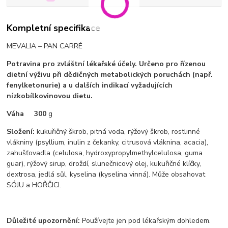
Kompletní specifikace
MEVALIA – PAN CARRÉ
Potravina pro zvláštní lékařské účely. Určeno pro řízenou
dietní výživu při dědičných metabolických poruchách (např.
fenylketonurie) a u dalších indikací vyžadujících
nízkobílkovinovou dietu.
Váha 300
g
Složení:
kukuřičný škrob, pitná voda, rýžový škrob, rostlinné
vlákniny (psyllium, inulin z čekanky, citrusová vláknina, acacia),
zahušťovadla (celulosa, hydroxypropylmethylcelulosa, guma
guar), rýžový sirup, droždí, slunečnicový olej, kukuřičné klíčky,
dextrosa, jedlá sůl, kyselina (kyselina vinná). Může obsahovat
SÓJU a HOŘČICI.
Důležité upozornění:
Používejte jen pod lékařským dohledem.