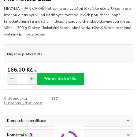
MEVALIA – PAN CARRÉ Potravina pro zvláštní lékařské účely. Určeno pro
řízenou dietní výživu při dědičných metabolických poruchách (např.
fenylketonurie) a u dalších indikací vyžadujících nízkobílkovinovou dietu.
Váha 300 g Složení: kukuřičný škrob, pitná voda, rýžový škrob, rostlinné
vlákniny (p...
celý popis
Nejsme plátci DPH
166,00 Kč
/
ks
Přidat do košíku
Číslo produktu:
137
Hlídat cenu / dostupnost
Kompletní specifikace
Komentáře
0