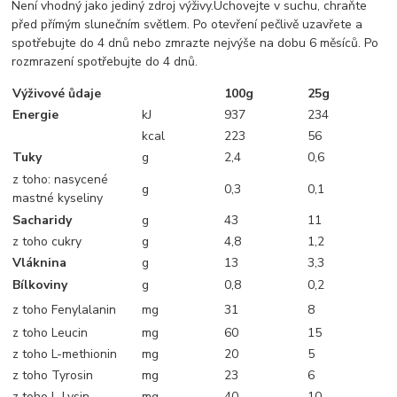
Není vhodný jako jediný zdroj výživy.Uchovejte v suchu, chraňte
před přímým slunečním světlem. Po otevření pečlivě uzavřete a
spotřebujte do 4 dnů nebo zmrazte nejvýše na dobu 6 měsíců. Po
rozmrazení spotřebujte do 4 dnů.
Výživové ůdaje
100g
25g
Energie
kJ
937
234
kcal
223
56
Tuky
g
2,4
0,6
z toho: nasycené
g
0,3
0,1
mastné kyseliny
Sacharidy
g
43
11
z toho cukry
g
4,8
1,2
Vláknina
g
13
3,3
Bílkoviny
g
0,8
0,2
z toho Fenylalanin
mg
31
8
z toho Leucin
mg
60
15
z toho L-methionin
mg
20
5
z toho Tyrosin
mg
23
6
z toho L-Lysin
mg
40
10