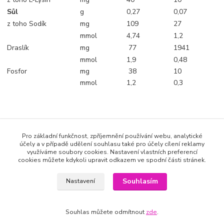
Sůl
g
0,27
0,07
z toho Sodík
mg
109
27
mmol
4,74
1,2
Draslík
mg
77
1941
mmol
1,9
0,48
Fosfor
mg
38
10
mmol
1,2
0,3
Zboží zařazeno v kategoriích
Pro základní funkčnost, zpříjemnění používání webu, analytické
Mevalia nízkobílkovinné potraviny
účely a v případě udělení souhlasu také pro účely cílení reklamy
využíváme soubory cookies. Nastavení vlastních preferencí
Chléb a pečivo
cookies můžete kdykoli upravit odkazem ve spodní části stránek.
Pečivo
Souhlasím
Nastavení
Souhlas můžete odmítnout
zde
.
Katalog internetových obchodů