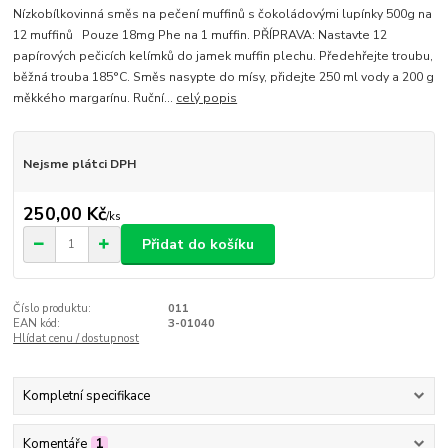
Nízkobílkovinná směs na pečení muffinů s čokoládovými lupínky 500g na
12 muffinů Pouze 18mg Phe na 1 muffin. PŘÍPRAVA: Nastavte 12
papírových pečicích kelímků do jamek muffin plechu. Předehřejte troubu,
běžná trouba 185°C. Směs nasypte do mísy, přidejte 250 ml vody a 200 g
měkkého margarínu. Ruční...
celý popis
Nejsme plátci DPH
250,00 Kč
/
ks
Přidat do košíku
Číslo produktu:
011
EAN kód:
3-01040
Hlídat cenu / dostupnost
Kompletní specifikace
Komentáře
1