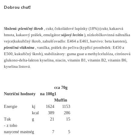
Dobrou chuť!
Složení:
pšeničný škrob
,
cukr, čokoládové lupínky (18%) (cukr, kakaová
hmota, kakaový prášek, emulgátor:
sójový lecitin
), nízkobílkovinná náhražka
vejce(kukuřičný škrob, zahušťovadlo: E464 a E461, barvivo: beta karoten),
pšeničná vláknina
, vanilka, prášek do pečiva (kypřící prostředek: E450 a
E500, kukuřičný škrob), stabilizátory: guma guar a methylcelulóza, citrónová
glukono-delta-lakton kyselina, niacin, vitamin B1, vitamin B2, vitamin B6,
kyselina listová.
cca 70g
Nutriční hodnoty
na 100g
1
Muffin
Energie
kj
1624
1153
kcal
389
286
Tuk
g
21
15
- z toho
nasycené mastné
g
7
5