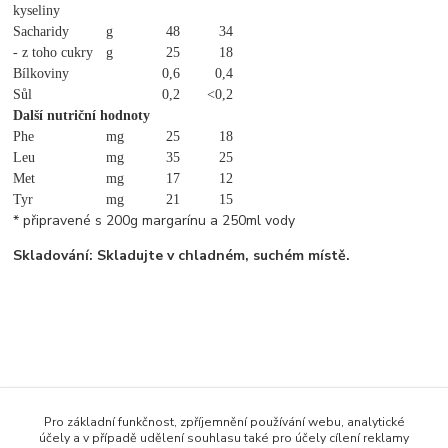
kyseliny
Sacharidy
g
48
34
- z toho cukry
g
25
18
Bílkoviny
0,6
0,4
Sůl
0,2
<0,2
Další nutriční hodnoty
Phe
mg
25
18
Leu
mg
35
25
Met
mg
17
12
Tyr
mg
21
15
* připravené s 200g margarínu a 250ml vody
Skladování: Skladujte v chladném, suchém místě.
Zboží zařazeno v kategoriích
Pro základní funkčnost, zpříjemnění používání webu, analytické
účely a v případě udělení souhlasu také pro účely cílení reklamy
MetaX nízkobílkovinné potraviny