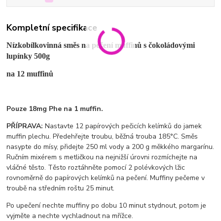
Kompletní specifikace
Nízkobílkovinná směs na pečení muffinů s čokoládovými
lupínky 500g
na 12 muffinů
Pouze 18mg Phe na 1 muffin.
PŘÍPRAVA:
Nastavte 12 papírových pečicích kelímků do jamek
muffin plechu. Předehřejte troubu, běžná trouba 185°C. Směs
nasypte do mísy, přidejte 250 ml vody a 200 g měkkého margarínu.
Ručním mixérem s metličkou na nejnižší úrovni rozmíchejte na
vláčné těsto. Těsto roztáhněte pomocí 2 polévkových lžic
rovnoměrně do papírových kelímků na pečení. Muffiny pečeme v
troubě na středním roštu 25 minut.
Po upečení nechte muffiny po dobu 10 minut stydnout, potom je
vyjměte a nechte vychladnout na mřížce.