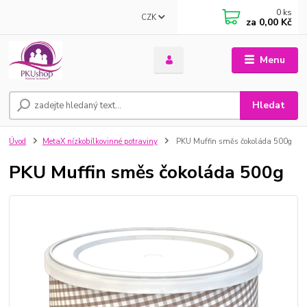
0
ks
CZK
za
0,00 Kč
Menu
Hledat
Úvod
MetaX nízkobílkovinné potraviny
PKU Muffin směs čokoláda 500g
PKU Muffin směs čokoláda 500g