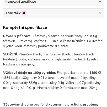
Kompletní specifikace
Komentáře
0
Kompletní specifikace
Návod k přípravě:
Těstoviny vložíme do vroucí vody (na 100g
těstovin 1 litr vody). Vaříme 6 - 8 min. a často mícháme. Po uvaření
slijeme vodu, těstoviny podáváme dle chuti.
SLOŽENÍ
: Pšeničný škrob, bramborový škrob, pšeničný škrob
bobtnavý, voda, kurkuma, mono a diglyceridy mastných kyselin.
Neobsahují alergeny.
Výživové údaje na 100g výrobku:
Energetická hodnota
1490
KJ
(354 kcal) / 100g, tuky 0,24 z toho nasycené mastné kyseliny
0,04g, sacharidy 86,6g z toho cukry 0,4g, vláknina 0,7g, bílkoviny
max. 0,44g, sůl 0,01g, minerální látky 0, fenylalanin max. 20mg
Těstoviny vhodné pro fenylketonurii a pro lidi s problémy