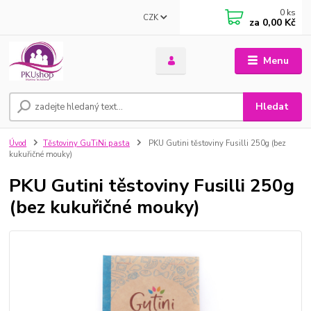
0
ks
CZK
za
0,00 Kč
Menu
Hledat
Úvod
Těstoviny GuTiNi pasta
PKU Gutini těstoviny Fusilli 250g (bez
kukuřičné mouky)
PKU Gutini těstoviny Fusilli 250g
(bez kukuřičné mouky)