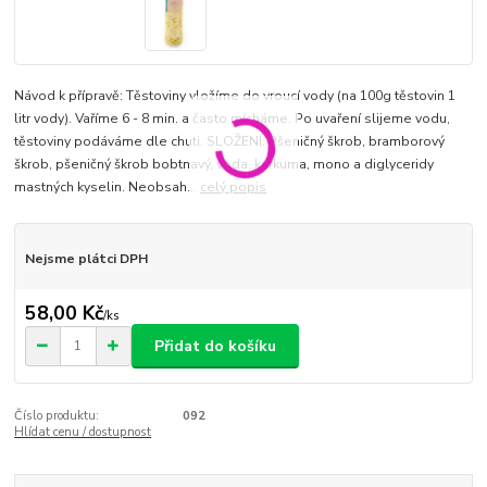
Návod k přípravě: Těstoviny vložíme do vroucí vody (na 100g těstovin 1
litr vody). Vaříme 6 - 8 min. a často mícháme. Po uvaření slijeme vodu,
těstoviny podáváme dle chuti. SLOŽENÍ: Pšeničný škrob, bramborový
škrob, pšeničný škrob bobtnavý, voda, kurkuma, mono a diglyceridy
mastných kyselin. Neobsah...
celý popis
Nejsme plátci DPH
58,00 Kč
/
ks
Přidat do košíku
Číslo produktu:
092
Hlídat cenu / dostupnost