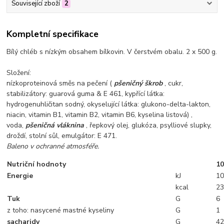
Související zboží
2
Kompletní specifikace
Bílý chléb s nízkým obsahem bílkovin. V čerstvém obalu. 2 x 500 g.
Složení:
nízkoproteinová směs na pečení (
pšeničný škrob
, cukr,
stabilizátory: guarová guma & E 461, kypřící látka:
hydrogenuhličitan sodný, okyselující látka: glukono-delta-lakton,
niacin, vitamin B1, vitamin B2, vitamin B6, kyselina listová) ,
voda,
pšeničná vláknina
, řepkový olej, glukóza, psylliové slupky,
droždí, stolní sůl, emulgátor: E 471.
Baleno v ochranné atmosféře.
Nutriční hodnoty
10
Energie
kJ
1
kcal
2
Tuk
G
6
z toho: nasycené mastné kyseliny
G
1
sacharidy
G
4