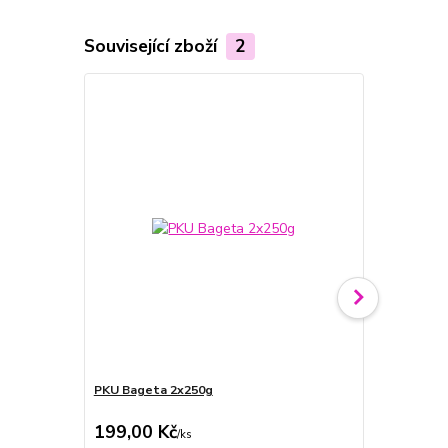
Související zboží
2
PKU Bageta 2x250g
PKU Bílý chl
2x500g
199,00 Kč
215,00 K
/
ks