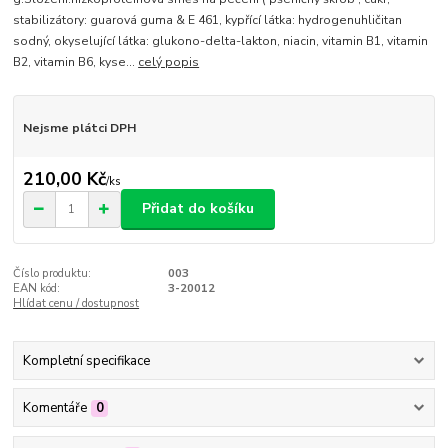
stabilizátory: guarová guma & E 461, kypřící látka: hydrogenuhličitan
sodný, okyselující látka: glukono-delta-lakton, niacin, vitamin B1, vitamin
B2, vitamin B6, kyse...
celý popis
Nejsme plátci DPH
210,00 Kč
/
ks
Přidat do košíku
Číslo produktu:
003
EAN kód:
3-20012
Hlídat cenu / dostupnost
Kompletní specifikace
Komentáře
0