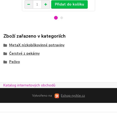
Přidat do košíku
Zboží zařazeno v kategoriích
MetaX nízkobílkovinné potraviny
Čerstvé z pekárny
Pečivo
Katalog internetových obchodů
Vytvořeno na
Eshop-rychle.cz