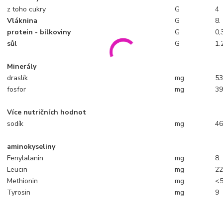
z toho cukry
G
4
Vláknina
G
8.
protein - bílkoviny
G
0,
sůl
G
1.
Minerály
draslík
mg
5
fosfor
mg
3
Více nutričních hodnot
sodík
mg
4
aminokyseliny
Fenylalanin
mg
8.
Leucin
mg
2
Methionin
mg
<
Tyrosin
mg
9