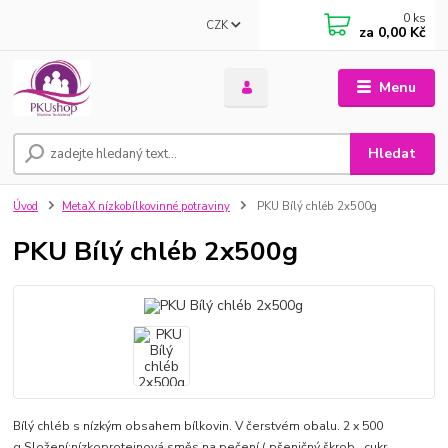
0
ks
CZK
za
0,00 Kč
Menu
Hledat
Úvod
MetaX nízkobílkovinné potraviny
PKU Bílý chléb 2x500g
PKU Bílý chléb 2x500g
Bílý chléb s nízkým obsahem bílkovin. V čerstvém obalu. 2 x 500
g.Složení:nízkoproteinová směs na pečení ( pšeničný škrob , cukr,