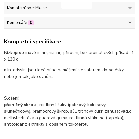
Kompletní specifikace
Komentáře
0
Kompletní specifikace
Nízkoproteinové mini grissini,
přírodní, bez aromatických přísad
. 1
x 120 g
mini grissini jsou ideální na namáčení, se salátem, do polévky
nebo jen tak jako svačina.
Složení:
pšeničný škrob
, rostlinné tuky (palmový, kokosový,
slunečnicový), bramborový škrob, sůl, třtinový cukr, zahušťovadlo:
methylcelulóza a guarová guma, rostlinná vláknina (tapioka),
antioxidant: extrakty s obsahem tokoferolu.