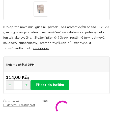
Nízkoproteinové mini grissini, přírodní, bez aromatických přísad . 1 x 120
g mini grissini jsou ideální na namáčení, se salátem, do polévky nebo
jen tak jako svačina. Složení:pšeničný škrob , rostlinné tuky (palmový,
kokosový, slunečnicový), bramborový škrob, sůl, třtinový cukr,
zahušťovadlo: met...
celý popis
Nejsme plátci DPH
114,00 Kč
/
g
Přidat do košíku
Číslo produktu:
160
Hlídat cenu / dostupnost