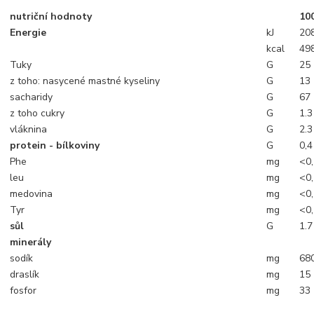
nutriční hodnoty
10
Energie
kJ
20
kcal
49
Tuky
G
25
z toho: nasycené mastné kyseliny
G
13
sacharidy
G
67
z toho cukry
G
1.3
vláknina
G
2.3
protein - bílkoviny
G
0,4
Phe
mg
<0
leu
mg
<0
medovina
mg
<0
Tyr
mg
<0
sůl
G
1.7
minerály
sodík
mg
68
draslík
mg
15
fosfor
mg
33