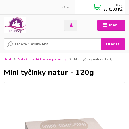
0
ks
CZK
za
0,00 Kč
Menu
Hledat
Úvod
MetaX nízkobílkovinné potraviny
Mini tyčinky natur - 120g
Mini tyčinky natur - 120g